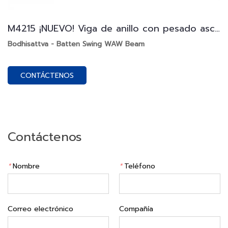
M4215 ¡NUEVO! Viga de anillo con pesado asce
nsor
Bodhisattva - Batten Swing WAW Beam
CONTÁCTENOS
Contáctenos
*
Nombre
*
Teléfono
Correo electrónico
Compañía